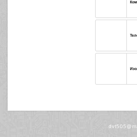
Ком
Тел
Изо
dvt505@ma