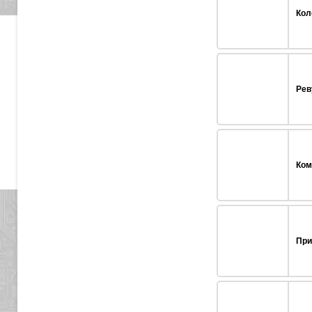
Кол
Рев
Ком
При